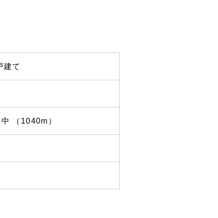
戸建て
五中
（1040m）