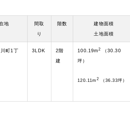
在地
間取
階数
建物面積
り
土地面積
2
川町1丁
3LDK
2階
100.19m
（30.30
建
坪）
2
120.11m
（36.33坪）