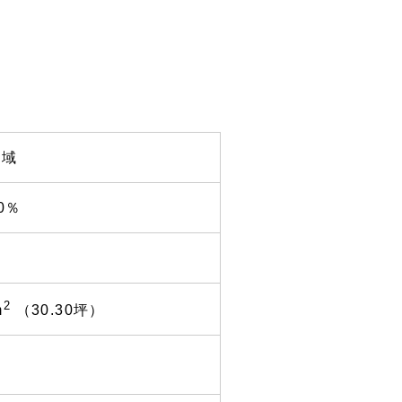
区域
0％
2
m
（30.30坪）