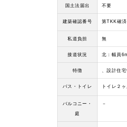
国土法届出
不要
建築確認番号
第TKK確済2
私道負担
無
接道状況
北：幅員6
特徴
、設計住宅
バス・トイレ
トイレ２ヶ
バルコニー・
－
庭