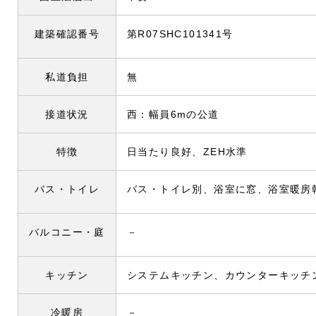
建築確認番号
第R07SHC101341号
私道負担
無
接道状況
西：幅員6mの公道
特徴
日当たり良好、ZEH水準
バス・トイレ
バス・トイレ別、浴室に窓、浴室暖房
バルコニー・庭
－
キッチン
システムキッチン、カウンターキッチ
冷暖房
－