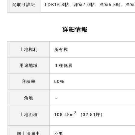
間取り詳細
LDK16.8帖、洋室7.0帖、洋室5.5帖、洋
詳細情報
土地権利
所有権
用途地域
１種低層
容積率
80%
角地
－
2
108.48m
（32.81坪）
土地面積
国土法届出
不要